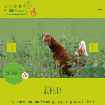
Zum
Inhalt
springen
Hühner
Unsere Hennen leben ganzjährig in autarken